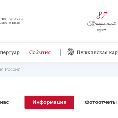
87
тво культуры
Театральный
ьского края
сезон
пертуар
События
Пушкинская кар
я Россия
 нас
Информация
Фотоотчеты