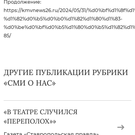
Продолжение:
https://kmvnews26.ru/2024/05/31/%d0%bf%d1%
%d1%82%d0%b5%d0%b0%d1%82%d1%80%d1%83-
%d0%be%d0%bf%d0%b5%d1%80%d0%b5%d1%82%d1%
85/
ДРУГИЕ ПУБЛИКАЦИИ РУБРИКИ
«СМИ О НАС»
«В ТЕАТРЕ СЛУЧИЛСЯ
«ПЕРЕПОЛОХ»»
Газета «Ставропольская правда»