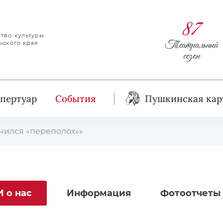
87
тво культуры
Театральный
ьского края
сезон
пертуар
События
Пушкинская кар
учился «переполох»»
 о нас
Информация
Фотоотчеты