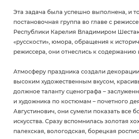
Эта задача была успешно выполнена, и тог
постановочная группа во главе с режисс
Республики Карелия Владимиром Шестак
«русскости», юмора, обращения к истори
режиссера, они отнеслись к содержанию 
Атмосферу праздника создали декорации
высоким художественным вкусом, красивы
должное таланту сценографа – заслужен
и художника по костюмам – почетного де
Августинович, они сумели показать все б
искусства. Сразу вспомнилась золотая х
палехская, вологодская, борецкая роспи