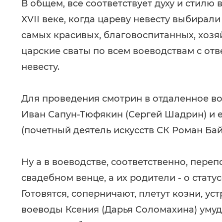
В общем, все соответствует духу и стилю
XVII веке, когда цареву невесту выбирал
самых красивых, благовоспитанных, хозя
царские сваты по всем воеводствам с от
невесту.
Для проведения смотрин в отдаленное в
Иван Сапун-Тюфякин (Сергей Шадрин) и
(почетный деятель искусств СК Роман Бай
Ну а в воеводстве, соответственно, пере
свадебном венце, а их родители - о стату
Готовятся, соперничают, плетут козни, ус
воеводы Ксения (Дарья Соломахина) умуд