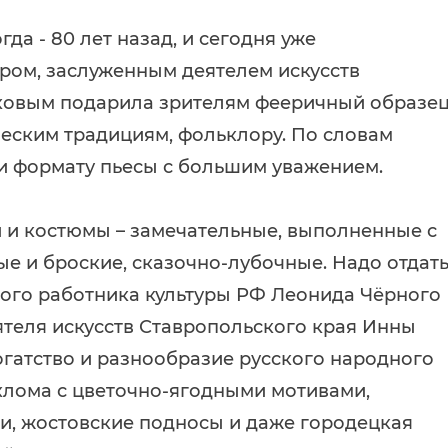
да - 80 лет назад, и сегодня уже
ером, заслуженным деятелем искусств
овым подарила зрителям фееричный образе
ческим традициям, фольклору. По словам
и формату пьесы с большим уважением.
 и костюмы – замечательные, выполненные с
е и броские, сказочно-лубочные. Надо отдат
ного работника культуры РФ Леонида Чёрного
ятеля искусств Ставропольского края Инны
огатство и разнообразие русского народного
охлома с цветочно-ягодными мотивами,
си, жостовские подносы и даже городецкая