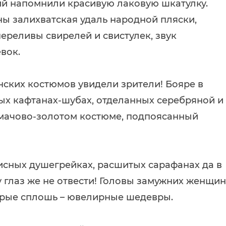
ий напомнили красивую лаковую шкатулку.
ны залихватская удаль народной пляски,
ереливы свирелей и свистулек, звук
вок.
ских костюмов увидели зрители! Бояре в
ых кафтанах-шубах, отделанных серебряной и
умачово-золотом костюме, подпоясанный
писных душегрейках, расшитых сарафанах да в
у глаз же не отвести! Головы замужних женщин
рые сплошь – ювелирные шедевры.