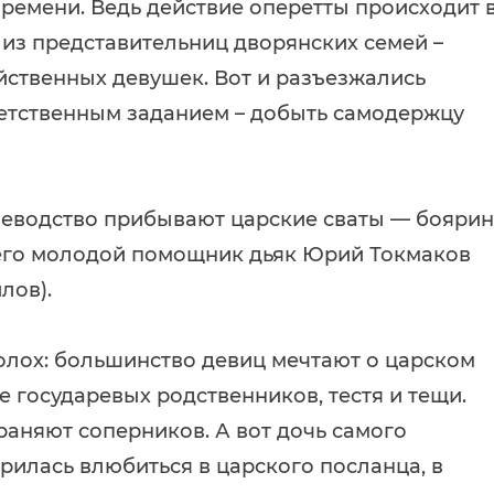
 времени. Ведь действие оперетты происходит 
и из представительниц дворянских семей –
йственных девушек. Вот и разъезжались
ветственным заданием – добыть самодержцу
оеводство прибывают царские сваты — боярин
 его молодой помощник дьяк Юрий Токмаков
лов).
полох: большинство девиц мечтают о царском
се государевых родственников, тестя и тещи.
траняют соперников. А вот дочь самого
рилась влюбиться в царского посланца, в