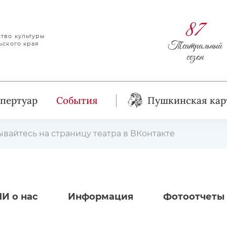
87
тво культуры
Театральный
ьского края
сезон
пертуар
События
Пушкинская кар
вайтесь на страницу театра в ВКонтакте
И о нас
Информация
Фотоотчеты