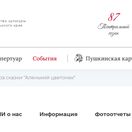
87
тво культуры
Театральный
ьского края
сезон
пертуар
События
Пушкинская кар
а сказки "Аленький цветочек"
И о нас
Информация
Фотоотчеты