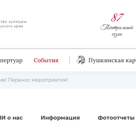
87
тво культуры
Театральный
ьского края
сезон
пертуар
События
Пушкинская кар
е! Перенос мероприятия!
И о нас
Информация
Фотоотчеты