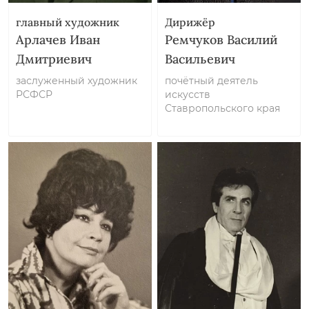
главный художник
Дирижёр
Арлачев Иван
Ремчуков Василий
Дмитриевич
Васильевич
заслуженный художник
почётный деятель
РСФСР
искусств
Ставропольского края