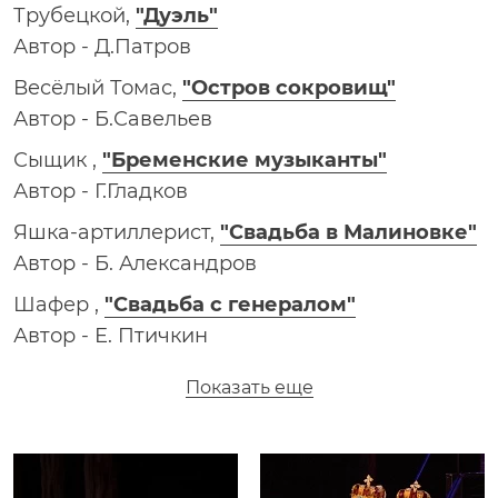
Трубецкой,
"Дуэль"
Автор - Д.Патров
Весёлый Томас,
"Остров сокровищ"
Автор - Б.Савельев
Сыщик ,
"Бременские музыканты"
Автор - Г.Гладков
Яшка-артиллерист,
"Свадьба в Малиновке"
Автор - Б. Александров
Шафер ,
"Свадьба с генералом"
Автор - Е. Птичкин
Кисс, нотариус,
"Сильва"
Показать еще
Автор - И.Кальман
Лесничий,
"Летучая мышь"
Автор - И.Штраус