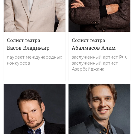
Солист театра
Солист театра
Басов Владимир
Абалмасов Алим
лауреат международных
заслуженный артист РФ,
конкурсов
заслуженный артист
Азербайджана