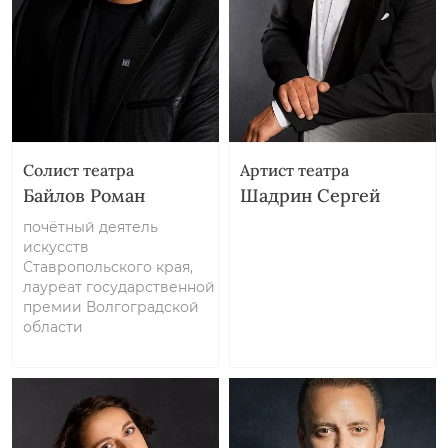
Солист театра
Артист театра
Байлов Роман
Шадрин Сергей
почётный деятель
искусств
Ставропольского края,
лауреат государственной
премии Волгоградской
области