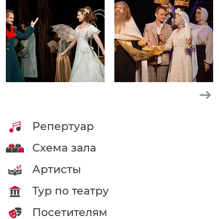
Блинд, адвокат,
"Летучая мышь"
Автор - И.Штраус
Дуремар,
"Буратино"
Автор - А.Рыбников
Репертуар
Схема зала
Артисты
Тур по театру
Посетителям