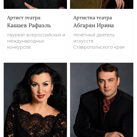
Артист театра
Артистка театра
Кашаев Рафаэль
Абгарян Ирина
лауреат всероссийских и
почётный деятель
международных
искусств
конкурсов
Ставропольского края