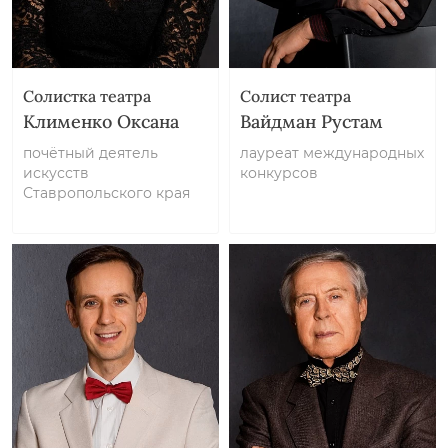
Солистка театра
Солист театра
Клименко Оксана
Вайдман Рустам
почётный деятель
лауреат международных
искусств
конкурсов
Ставропольского края