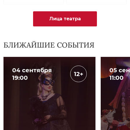
Лица театра
БЛИЖАЙШИЕ СОБЫТИЯ
04 сентября
05 се
12+
19:00
11:00