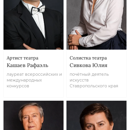
Артист театра
Солистка театра
Кашаев Рафаэль
Сивкова Юлия
лауреат всероссийских и
почётный деятель
международных
искусств
конкурсов
Ставропольского края