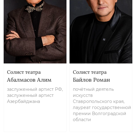
Солист театра
Солист театра
Абалмасов Алим
Байлов Роман
заслуженный артист РФ,
почётный деятель
заслуженный артист
искусств
Азербайджана
Ставропольского края,
лауреат государственной
премии Волгоградской
области