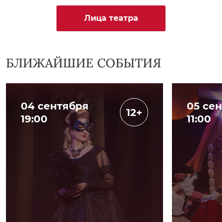
Лица театра
БЛИЖАЙШИЕ СОБЫТИЯ
04 сентября
05 се
12+
19:00
11:00