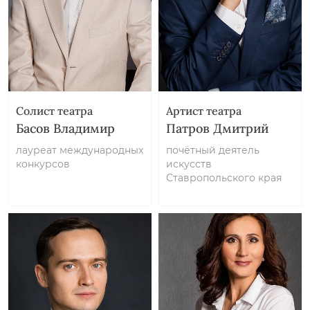
Солист театра
Артист театра
Басов Владимир
Патров Дмитрий
лауреат международных
почётный деятель
конкурсов
искусств
Ставропольского края