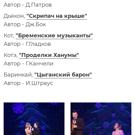
Автор - Д.Патров
Дьякон,
"Скрипач на крыше"
Автор - Дж.Бок
Кот,
"Бременские музыканты"
Автор - Г.Гладков
Котэ,
"Проделки Ханумы"
Автор - Г.Канчели
Баринкай,
"Цыганский барон"
Автор - И.Штраус