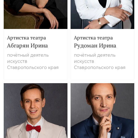
Артистка театра
Артистка театра
Абгарян Ирина
Рудоман Ирина
почётный деятель
почётный деятель
искусств
искусств
Ставропольского края
Ставропольского края