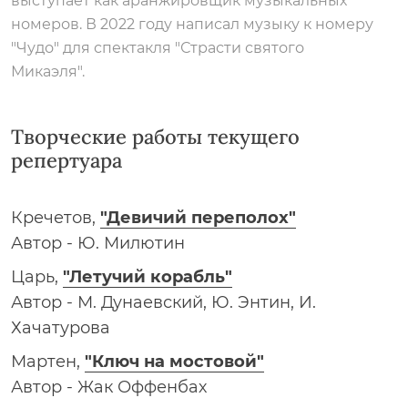
выступает как аранжировщик музыкальных
номеров. В 2022 году написал музыку к номеру
"Чудо" для спектакля "Страсти святого
Микаэля".
Творческие работы текущего
репертуара
Кречетов,
"Девичий переполох"
Автор - Ю. Милютин
Царь,
"Летучий корабль"
Автор - М. Дунаевский, Ю. Энтин, И.
Хачатурова
Мартен,
"Ключ на мостовой"
Автор - Жак Оффенбах