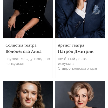
Солистка театра
Артист театра
Водопетова Анна
Патров Дмитрий
лауреат международных
почётный деятель
конкурсов
искусств
Ставропольского края