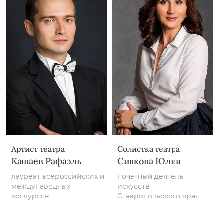
Артист театра
Солистка театра
Кашаев Рафаэль
Сивкова Юлия
лауреат всероссийских и
почётный деятель
международных
искусств
конкурсов
Ставропольского края