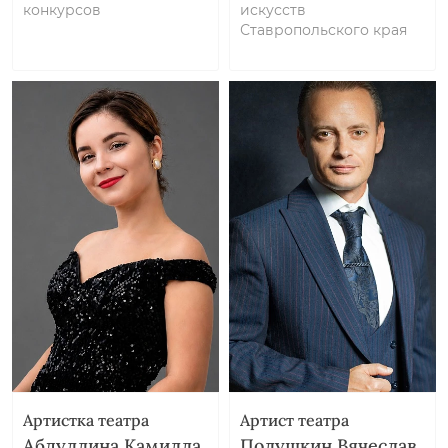
конкурсов
искусств
Ставропольского края
Артистка театра
Артист театра
Абдуллина Камилла
Полушкин Вячеслав