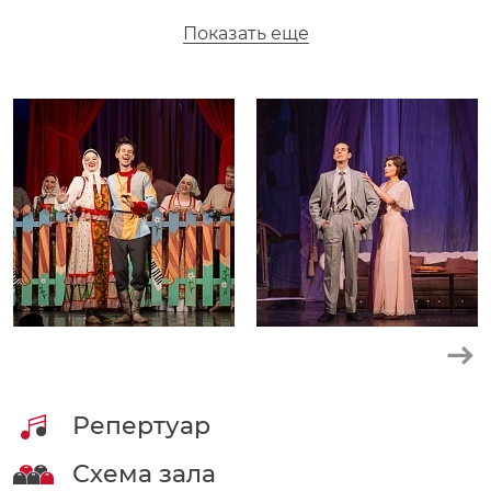
Наполеон Сен-Клош,
"Баядера"
Показать еще
Автор - И.Кальман
Доктор Дэвид Ливси,
"Остров сокровищ"
Автор - Б.Савельев
Коломан Зупан,
"Графиня Марица"
Автор - И.Кальман
Принц Ирвин,
"Спящая красавица"
Автор - В.Ремчуков, И.Хачатурова, Д.Патров
Кай ,
"Снежная королева"
Автор - В.Ремчуков, И.Хачатурова, Д.Патров
Щелкунчик,
"Щелкунчик"
Автор - П.И. Чайковский
Репертуар
Начальник охраны,
"Бременские
Схема зала
музыканты"