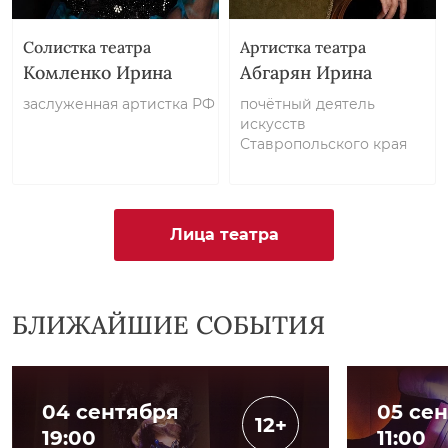
Солистка театра
Артистка театра
Комленко Ирина
Абгарян Ирина
заслуженная артистка РФ
почётный деятель
искусств
Ставропольского края
Лица театра
БЛИЖАЙШИЕ СОБЫТИЯ
04 сентября
05 се
12+
19:00
11:00